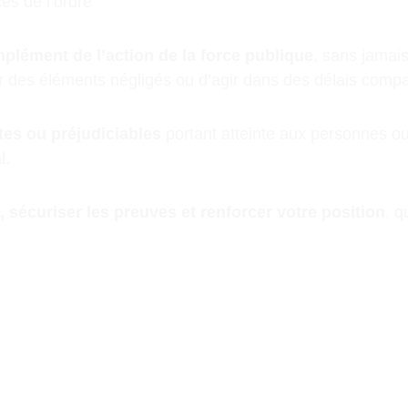
es de l’ordre
mplément de l’action de la force publique
, sans jamais
r des éléments négligés ou d’agir dans des délais compat
cites ou préjudiciables
 portant atteinte aux personnes o
l.
on, sécuriser les preuves et renforcer votre position
, q