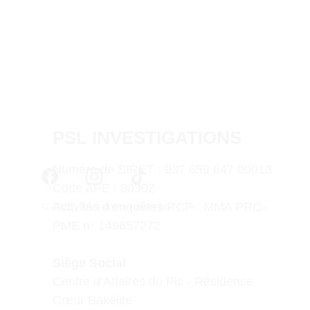
PSL INVESTIGATIONS
Numéro de SIRET : 937 659 647 00013
Code APE : 8030Z
Activités d’enquêtes RCP : MMA PRO-
© 2026. Tous droits réservés.
PME n° 149657272
Siège Social
Centre d’Affaires du Pic - Résidence 
Cœur Bakélite