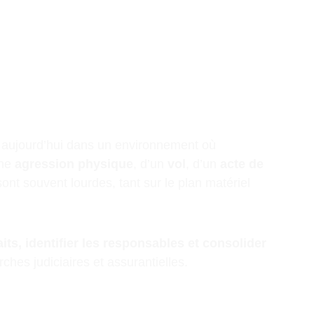
t aujourd’hui dans un environnement où 
ne 
agression physique
, d’un 
vol
, d’un 
acte de 
ont souvent lourdes, tant sur le plan matériel 
aits, identifier les responsables et consolider 
ches judiciaires et assurantielles.