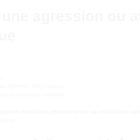
une agression ou at
que
s,
des éléments déclencheurs,
traces et indices matériels.
experts médicaux, psychologues ou techniciens spé
 pénal.