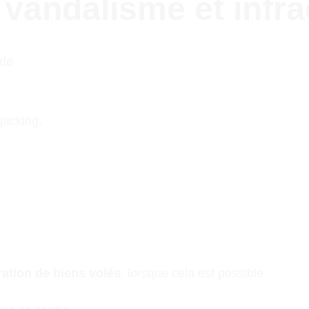
, vandalisme et infr
de :
jacking,
ration de biens volés
, lorsque cela est possible.