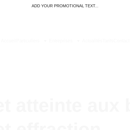
ADD YOUR PROMOTIONAL TEXT...
Accueil
Particuliers
Entreprises
Actualités
Tarifs
Contact
 atteinte aux b
t effraction