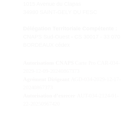
1015 Avenue du Clapas
34980 SAINT-GELY DU FESC
D
élégation Territoriale Compétente :
CN
APS Sud-Ouest
 - 
CS 30017 - 33 070 
BORDEAUX cédex
Autorisations CNAPS
 Carte Pro CAR-034-
2029-12-09-20240867373
Agrément Dirigeant
 AGD-034-2029-12-17-
20240867373
Autorisation d’exercer 
AUT-034-2124-01-
22-20250967420