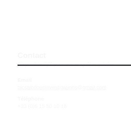
Contact
Disponible 7j/7 pour vos enquêtes privées
Email
picsaintloupinvestigations@gmail.com
Téléphone
+33 (0)6 15 50 10 18