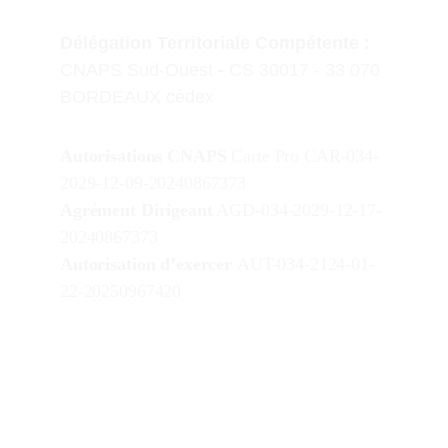
D
élégation Territoriale Compétente :
CN
APS Sud-Ouest
 - 
CS 30017 - 33 070 
BORDEAUX cédex
Autorisations CNAPS
 Carte Pro CAR-034-
2029-12-09-20240867373
Agrément Dirigeant
 AGD-034-2029-12-17-
20240867373
Autorisation d’exercer 
AUT-034-2124-01-
22-20250967420