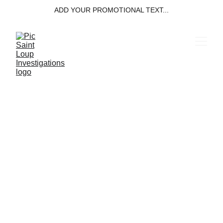
ADD YOUR PROMOTIONAL TEXT...
Les Conséquences d'une
Relation Adultère dans le
Mariage et le PACS
Découvrez les conséquences juridiques, émotionnelles et
sociales de l'adultère dans le mariage et le PACS. Impact
sur le divorce et la séparation.
2/12/2026
3 min read