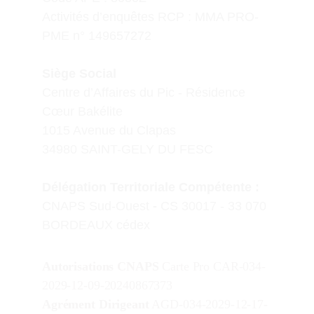
Activités d’enquêtes RCP : MMA PRO-
PME n° 149657272
Siège Social
Centre d’Affaires du Pic - Résidence 
Cœur Bakélite
1015 Avenue du Clapas
34980 SAINT-GELY DU FESC
D
élégation Territoriale Compétente :
CN
APS Sud-Ouest
 - 
CS 30017 - 33 070 
BORDEAUX cédex
Autorisations CNAPS
 Carte Pro CAR-034-
2029-12-09-20240867373
Agrément Dirigeant
 AGD-034-2029-12-17-